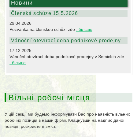
Новини
Členská schůze 15.5.2026
29.04.2026
Pozvánka na členskou schůzí zde
..більше
Vánoční otevírací doba podnikové prodejny
17.12.2025
Vánoční otevírací doba podnikové prodejny v Semicích zde
..більше
Вільні робочі місця
У цій секції ми будемо інформувати Вас про наявність вільних
робочих позицій в нашій фірмі. Клацнувши на надпис даної
позиції, розкриєте її зміст.