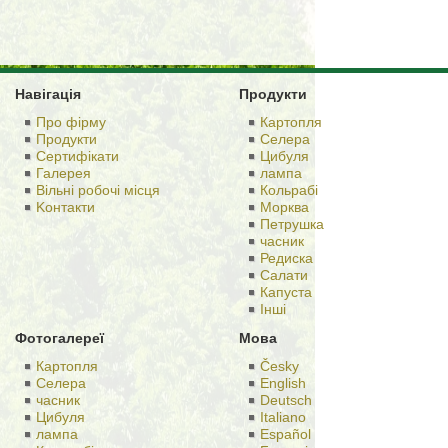
Навігація
Продукти
Про фірму
Картопля
Продукти
Селера
Сертифікати
Цибуля
Галерея
лампа
Вільні робочі місця
Кольрабі
Kонтакти
Морква
Петрушка
часник
Редиска
Салати
Капуста
Іншi
Фотогалереї
Мова
Картопля
Česky
Селера
English
часник
Deutsch
Цибуля
Italiano
лампа
Español