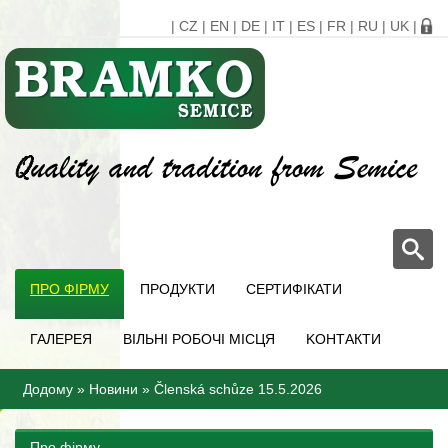
|
CZ
|
EN
|
DE
|
IT
|
ES
|
FR
|
RU
|
UK
|
ПРО ФІРМУ
ПРОДУКТИ
СЕРТИФІКАТИ
ГАЛЕРЕЯ
ВІЛЬНІ РОБОЧІ МІСЦЯ
KОНТАКТИ
Додому
»
Новини
»
Členská schůze 15.5.2026
Про фірму