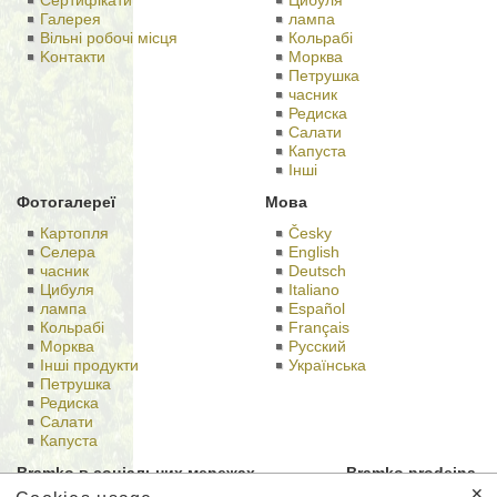
Сертифікати
Цибуля
Галерея
лампа
Вільні робочі місця
Кольрабі
Kонтакти
Морква
Петрушка
часник
Редиска
Салати
Капуста
Іншi
Фотогалереї
Мова
Картопля
Česky
Селера
English
часник
Deutsch
Цибуля
Italiano
лампа
Español
Кольрабі
Français
Морква
Русский
Iнші продукти
Українська
Петрушка
Редиска
Салати
Капуста
Bramko в соціальних мережах
Bramko prodejna
✕