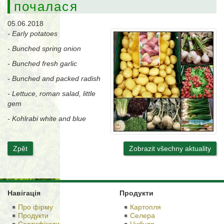
почалася
05.06.2018
- Early potatoes
- Bunched spring onion
- Bunched fresh garlic
- Bunched and packed radish
- Lettuce, roman salad, little
gem
- Kohlrabi white and blue
Zpět
Zobrazit všechny aktuality
Навігація
Продукти
Про фірму
Картопля
Продукти
Селера