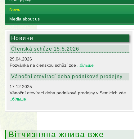
News
Media about us
Новини
Členská schůze 15.5.2026
29.04.2026
Pozvánka na členskou schůzí zde
..більше
Vánoční otevírací doba podnikové prodejny
17.12.2025
Vánoční otevírací doba podnikové prodejny v Semicích zde
..більше
Вітчизняна жнива вже