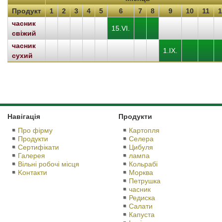
Продукт
1
2
3
4
5
6
7
8
9
10
11
1
часник
15.VI.
свіжий
часник
1.IX.
сухий
Навігація
Продукти
Про фірму
Картопля
Продукти
Селера
Сертифікати
Цибуля
Галерея
лампа
Вільні робочі місця
Кольрабі
Kонтакти
Морква
Петрушка
часник
Редиска
Салати
Капуста