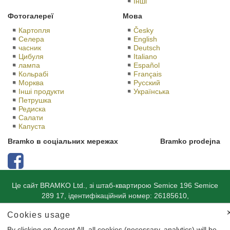
Іншi
Фотогалереї
Мова
Картопля
Česky
Селера
English
часник
Deutsch
Цибуля
Italiano
лампа
Español
Кольрабі
Français
Морква
Русский
Iнші продукти
Українська
Петрушка
Редиска
Салати
Капуста
Bramko в соціальних мережах
Bramko prodejna
Це сайт BRAMKO Ltd., зі штаб-квартирою Semice 196 Semice
289 17, ідентифікаційний номер: 26185610,
зареєстрований у торговому реєстрі Міського суду в Празі,
Cookies usage
номер справи З 56,901th.
By clicking on Accept All, all cookies (necessary, analytics) will be