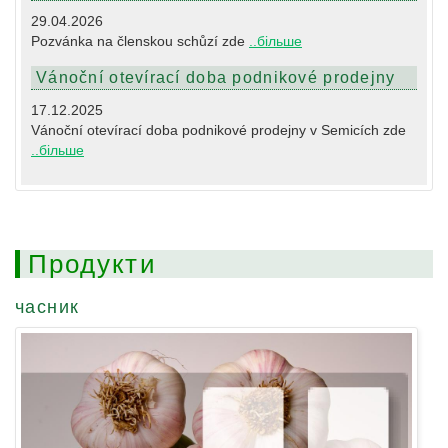
29.04.2026
Pozvánka na členskou schůzí zde
..більше
Vánoční otevírací doba podnikové prodejny
17.12.2025
Vánoční otevírací doba podnikové prodejny v Semicích zde
..більше
Продукти
часник