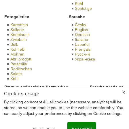
Kohl
Sontstige
Fotogalerien
Sprache
Kartoffeln
Česky
Sellerie
English
Knoblauch
Deutsch
Zwiebeln
Italiano
Bulb
Español
Kohlrabi
Français
Möhren
Русский
Altri prodotti
Українська
Petersilie
Radieschen
Salate
Kohl
Bramko auf sozialen Netzwerken
Bramko prodejna
✕
Cookies usage
By clicking on Accept All, all cookies (necessary, analytics) will be
stored, so we can enable you to use the website comfortably. You
Dies ist die Website von BRAMKO Ltd, mit Sitz Semice 196
can easily adjust your preferences by clicking on Cookie settings.
Semice 289 17, Identifikationsnummer: 26185610,
eingetragen im Handelsregister beim Stadtgericht in Prag