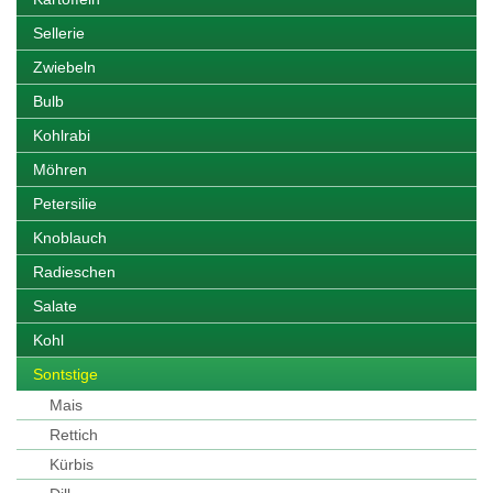
Sellerie
Zwiebeln
Bulb
Kohlrabi
Möhren
Petersilie
Knoblauch
Radieschen
Salate
Kohl
Sontstige
Mais
Rettich
Kürbis