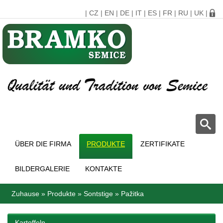
|
CZ
|
EN
|
DE
|
IT
|
ES
|
FR
|
RU
|
UK
|
ÜBER DIE FIRMA
PRODUKTE
ZERTIFIKATE
BILDERGALERIE
KONTAKTE
Zuhause
»
Produkte
»
Sontstige
»
Pažitka
Kartoffeln