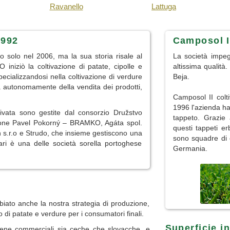
Ravanello
Lattuga
1992
Camposol I
 solo nel 2006, ma la sua storia risale al
La società impeg
iziò la coltivazione di patate, cipolle e
altissima qualità.
specializzandosi nella coltivazione di verdure
Beja.
a autonomamente della vendita dei prodotti,
Camposol II colti
1996 l'azienda ha
ltivata sono gestite dal consorzio Družstvo
tappeto. Grazie a
ione Pavel Pokorný – BRAMKO, Agáta spol.
questi tappeti er
h s.r.o e Strudo, che insieme gestiscono una
sono squadre di 
tari è una delle società sorella portoghese
Germania.
iato anche la nostra strategia di produzione,
 di patate e verdure per i consumatori finali.
Superficie in
atene commerciali sia ceche che slovacche, e