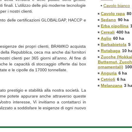
ti finali. L’utilizzo delle più moderne tecnologie
Cavolo bianco
r i nostri clienti.
Cavolo rapa
80
Sedano
90 ha
ento delle certificazioni GLOBALGAP, HACCP e
Erba cipollina
Cereali
400 ha
Aglio
60 ha
Barbabietola
5
 esigenze dei propri clienti, BRAMKO acquista
Rutabaga
10 h
ni della Repubblica, ceca ma anche dai fornitori
Zucche (Hokka
stri clienti per 365 giorni all’anno. Al fine di
Butternut, Zucc
anche le capacità di stoccaggio offerte dai box
ornamentali)
100
tate e le cipolle da 17000 tonnellate.
Anguria
6 ha
Cetrioli
6 ha
Melanzana
3 h
 prestigio e stabilità alla nostra società. La
come potete appurare anche attraverso queste
ostro interesse, Vi invitiamo a contattarci in
lizzato a soddisfare le esigenze di ogni nuovo