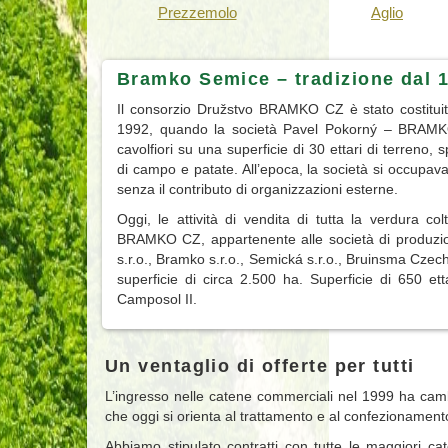
Prezzemolo
Aglio
Bramko Semice – tradizione dal 
Il consorzio Družstvo BRAMKO CZ è stato costituito
1992, quando la società Pavel Pokorný – BRAMKO in
cavolfiori su una superficie di 30 ettari di terreno, 
di campo e patate. All’epoca, la società si occupav
senza il contributo di organizzazioni esterne.
Oggi, le attività di vendita di tutta la verdura co
BRAMKO CZ, appartenente alle società di produz
s.r.o., Bramko s.r.o., Semická s.r.o., Bruinsma Czec
superficie di circa 2.500 ha. Superficie di 650 et
Camposol II.
Un ventaglio di offerte per tutti
L’ingresso nelle catene commerciali nel 1999 ha camb
che oggi si orienta al trattamento e al confezionamento
Abbiamo stipulato contratti con tutte le maggiori c