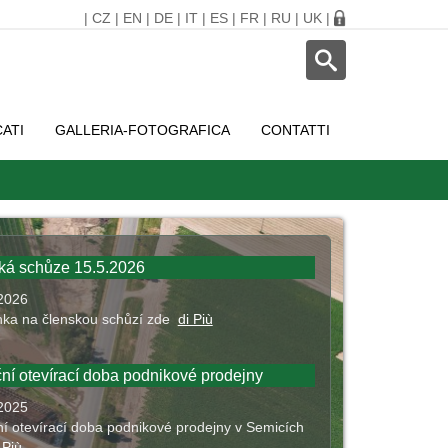
|
CZ
|
EN
|
DE
|
IT
|
ES
|
FR
|
RU
|
UK
|
CATI
GALLERIA-FOTOGRAFICA
CONTATTI
ká schůze 15.5.2026
2026
ka na členskou schůzí zde
di Più
ní otevírací doba podnikové prodejny
2025
í otevírací doba podnikové prodejny v Semicích
 Più