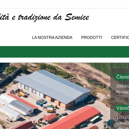
LA NOSTRA AZIENDA
PRODOTTI
CERTIFI
Člens
29/04/
Pozván
Vánoč
17/12/
Vánočn
zde
di