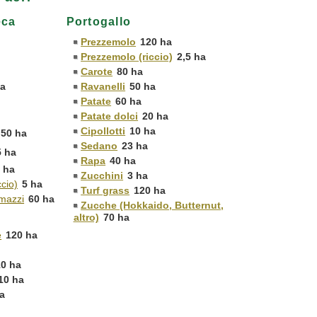
eca
Portogallo
Prezzemolo
120 ha
Prezzemolo (riccio)
2,5 ha
a
Carote
80 ha
ha
Ravanelli
50 ha
Patate
60 ha
Patate dolci
20 ha
Cipollotti
10 ha
50 ha
Sedano
23 ha
5 ha
Rapa
40 ha
 ha
Zucchini
3 ha
cio)
5 ha
Turf grass
120 ha
mazzi
60 ha
Zucche (Hokkaido, Butternut,
altro)
70 ha
e
120 ha
10 ha
10 ha
a