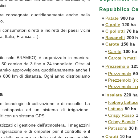
ici.
Repubblica C
ene consegnata quotidianamente anche nella
Patate
900 ha
ro.
Cipolle
120 ha
consumatori diretti e indiretti dei paesi vicini
Cipollotti
70 h
, Italia, Francia,…).
Ravanelli
200 
Carote
150 ha
Carote
100 ha
guito solo BRAMKO) è organizzata in maniera
Carote in mazi
 - 50 camion da 3 fino a 24 tonnellate. Oltre ai
Prezzemolo
12
, Bramko approvvigiona quotidianamente anche i
Prezzemolo
60
 a 800 km di distanza. Ogni anno distribuiamo
Prezzemolo (ric
Prezzemolo in 
a
Insalata
220 ha
Iceberg Lettuc
e tecnologie di coltivazione e di raccolto. La
Lattuga
50 ha
 sottoposta ad un sistema di irrigazione.
Crispy Rosso
titi con un sistema GPS.
Crispy Biondo
tizzati di gestione dell’atmosfera. I magazzini
Patissons
30 h
rigerazione e di omputer per il controllo e il
Crauti
10 ha
o della verdura e delle patate sono gestite