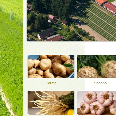
Patate
Sedano