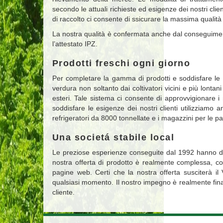
secondo le attuali richieste ed esigenze dei nostri clien
di raccolto ci consente di ssicurare la massima qualità pe
La nostra qualità è confermata anche dal conseguim
l’attestato IPZ.
Prodotti freschi ogni giorno
Per completare la gamma di prodotti e soddisfare le
verdura non soltanto dai coltivatori vicini e più lonta
esteri. Tale sistema ci consente di approvvigionare i no
soddisfare le esigenze dei nostri clienti utilizziamo 
refrigeratori da 8000 tonnellate e i magazzini per le pa
Una societá stabile local
Le preziose esperienze conseguite dal 1992 hanno dato
nostra offerta di prodotto è realmente complessa, 
pagine web. Certi che la nostra offerta susciterà il V
qualsiasi momento. Il nostro impegno è realmente fina
cliente.