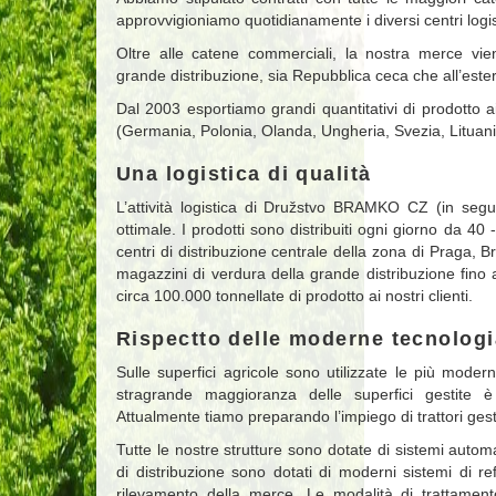
approvvigioniamo quotidianamente i diversi centri logist
Oltre alle catene commerciali, la nostra merce vi
grande distribuzione, sia Repubblica ceca che all’este
Dal 2003 esportiamo grandi quantitativi di prodotto ai 
(Germania, Polonia, Olanda, Ungheria, Svezia, Lituania
Una logistica di qualità
L’attività logistica di Družstvo BRAMKO CZ (in se
ottimale. I prodotti sono distribuiti ogni giorno da 40
centri di distribuzione centrale della zona di Praga
magazzini di verdura della grande distribuzione fino
circa 100.000 tonnellate di prodotto ai nostri clienti.
Rispectto delle moderne tecnologi
Sulle superfici agricole sono utilizzate le più modern
stragrande maggioranza delle superfici gestite è
Attualmente tiamo preparando l’impiego di trattori ges
Tutte le nostre strutture sono dotate di sistemi automa
di distribuzione sono dotati di moderni sistemi di ref
rilevamento della merce. Le modalità di trattament