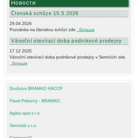
Новости
Členská schůze 15.5.2026
29.04.2026
Pozvánka na členskou schůzí zde
..больше
Vánoční otevírací doba podnikové prodejny
17.12.2025
Vánoční otevírací doba podnikové prodejny v Semicích zde
..больше
Družstvo BRAMKO HACCP
Pavel Pokorný - BRAMKO
Agáta spol.s.r.o.
Semická s.r.o.
Camposol2