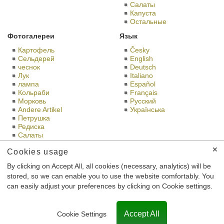
Салаты
Капуста
Остальные
Фотогалереи
Язык
Картофель
Česky
Сельдерей
English
чеснок
Deutsch
Лук
Italiano
лампа
Español
Кольраби
Français
Морковь
Русский
Andere Artikel
Українська
Петрушка
Редиска
Салаты
Капуста
✕
Cookies usage
Bramko в социальных сетях
Bramko prodejna
By clicking on Accept All, all cookies (necessary, analytics) will be
stored, so we can enable you to use the website comfortably. You
Это сайт BRAMKO Ltd., со штаб-квартирой Semice 196 Semice
can easily adjust your preferences by clicking on Cookie settings.
289 17, идентификационный номер: 26185610,
зарегистрирован в торговом реестре Городского суда в Праге,
номер дела С 56,901th.
Accept All
Cookie Settings