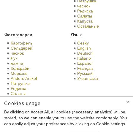
Петрушка
чеснок
Редиска
Салаты
Капуста
Остальные
Фотогалереи
Язык
Картофель
Česky
Сельдерей
English
чеснок
Deutsch
Лук
Italiano
лампа
Español
Кольраби
Français
Морковь
Русский
Andere Artikel
Українська
Петрушка
Редиска
Салаты
Капуста
✕
Cookies usage
Bramko в социальных сетях
Bramko prodejna
By clicking on Accept All, all cookies (necessary, analytics) will be
stored, so we can enable you to use the website comfortably. You
Это сайт BRAMKO Ltd., со штаб-квартирой Semice 196 Semice
can easily adjust your preferences by clicking on Cookie settings.
289 17, идентификационный номер: 26185610,