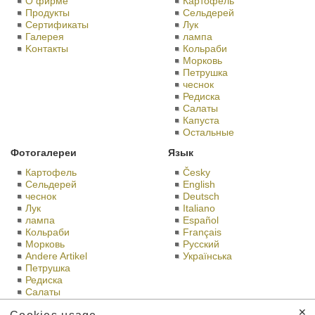
О фирме
Картофель
Продукты
Сельдерей
Сертификаты
Лук
Галерея
лампа
Kонтакты
Кольраби
Морковь
Петрушка
чеснок
Редиска
Салаты
Капуста
Остальные
Фотогалереи
Язык
Картофель
Česky
Сельдерей
English
чеснок
Deutsch
Лук
Italiano
лампа
Español
Кольраби
Français
Морковь
Русский
Andere Artikel
Українська
Петрушка
Редиска
Салаты
Капуста
✕