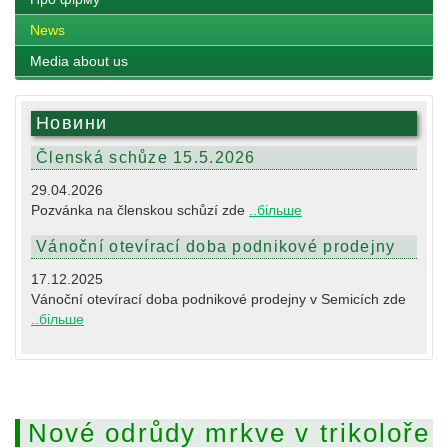
News
Media about us
Новини
Členská schůze 15.5.2026
29.04.2026
Pozvánka na členskou schůzí zde
..більше
Vánoční otevírací doba podnikové prodejny
17.12.2025
Vánoční otevírací doba podnikové prodejny v Semicích zde
..більше
Nové odrůdy mrkve v trikoloře