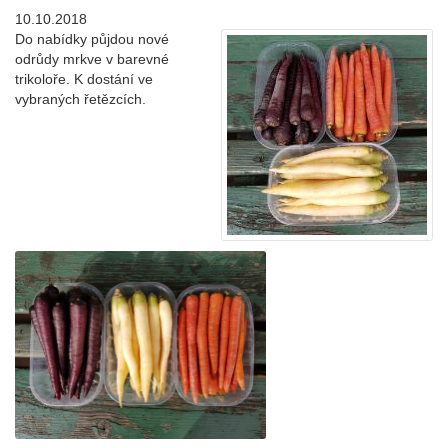
10.10.2018
Do nabídky půjdou nové
odrůdy mrkve v barevné
trikoloře. K dostání ve
vybraných řetězcích.