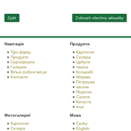
Zpět
Zobrazit všechny aktuality
Навігація
Продукти
Про фірму
Картопля
Продукти
Селера
Сертифікати
Цибуля
Галерея
лампа
Вільні робочі місця
Кольрабі
Kонтакти
Морква
Петрушка
часник
Редиска
Салати
Капуста
Іншi
Фотогалереї
Мова
Картопля
Česky
Селера
English