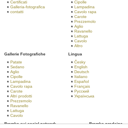
Certificati
Cipolle
Galleria-fotografica
Lampadina
contatti
Cavolo rapa
Carote
Prezzemolo
Aglio
Ravanello
Lattuga
Cavolo
Altro
Gallerie Fotografiche
Lingua
Patate
Česky
Sedano
English
Aglio
Deutsch
Cipolle
Italiano
Lampadina
Español
Cavolo rapa
Français
Carote
Русский
Altri prodotti
Українська
Prezzemolo
Ravanello
Lattuga
Cavolo
Bramko sui social network
Bramko prodejna