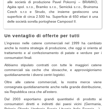
alle società di produzione Pavel Pokorný – BRAMKO,
Agáta spol. s.r.o., Bramko s.r.o., Semická s.r.o., Bruinsma
Czech s.r.o e Strudo, che insieme gestiscono una
superficie di circa 2.500 ha. Superficie di 650 ettari è una
delle società sorella portoghese Camposol II.
Un ventaglio di offerte per tutti
L’ingresso nelle catene commerciali nel 1999 ha cambiato
anche la nostra strategia di produzione, che oggi si orienta al
trattamento e al confezionamento di patate e verdure per i
consumatori finali.
Abbiamo stipulato contratti con tutte le maggiori catene
commerciali sia ceche che slovacche, e approvvigioniamo
quotidianamente i diversi centri logistici.
Oltre alle catene commerciali, la nostra merce viene
consegnata quotidianamente anche nella grande distribuzione,
sia Repubblica ceca che all’estero.
Dal 2003 esportiamo grandi quantitativi di prodotto ai
consumatori diretti e indiretti dei paesi vicini (Germania,
Polonia, Olanda, Ungheria, Svezia, Lituania, Italia, Francia,…).