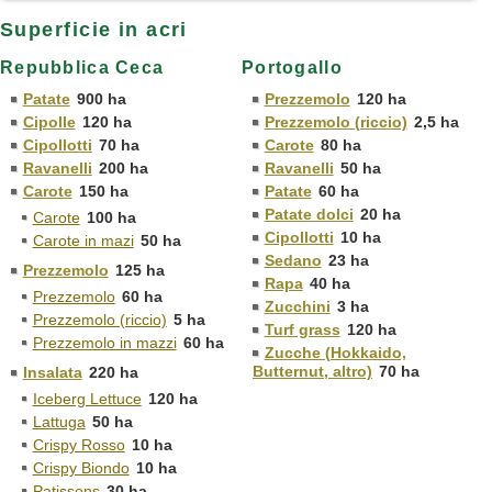
Superficie in acri
Repubblica Ceca
Portogallo
Patate
900 ha
Prezzemolo
120 ha
Cipolle
120 ha
Prezzemolo (riccio)
2,5 ha
Cipollotti
70 ha
Carote
80 ha
Ravanelli
200 ha
Ravanelli
50 ha
Carote
150 ha
Patate
60 ha
Patate dolci
20 ha
Carote
100 ha
Cipollotti
10 ha
Carote in mazi
50 ha
Sedano
23 ha
Prezzemolo
125 ha
Rapa
40 ha
Prezzemolo
60 ha
Zucchini
3 ha
Prezzemolo (riccio)
5 ha
Turf grass
120 ha
Prezzemolo in mazzi
60 ha
Zucche (Hokkaido,
Butternut, altro)
70 ha
Insalata
220 ha
Iceberg Lettuce
120 ha
Lattuga
50 ha
Crispy Rosso
10 ha
Crispy Biondo
10 ha
Patissons
30 ha