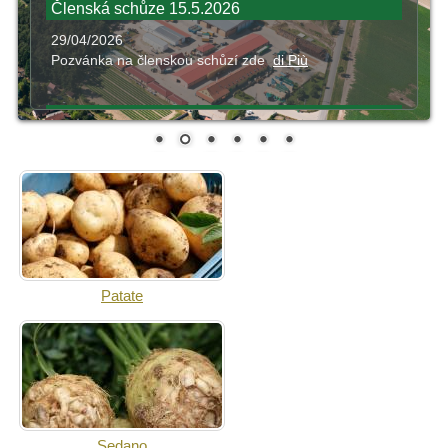
Členská schůze 15.5.2026
29/04/2026
Pozvánka na členskou schůzí zde
di Più
Vánoční otevírací doba podnikové prodejny
17/12/2025
Vánoční otevírací doba podnikové prodejny v Semicích
zde
di Più
Patate
Sedano