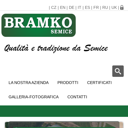
|
CZ
|
EN
|
DE
|
IT
|
ES
|
FR
|
RU
|
UK
|
LA NOSTRA AZIENDA
PRODOTTI
CERTIFICATI
GALLERIA-FOTOGRAFICA
CONTATTI