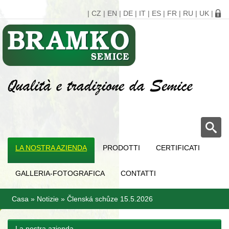
|
CZ
|
EN
|
DE
|
IT
|
ES
|
FR
|
RU
|
UK
|
LA NOSTRA AZIENDA
PRODOTTI
CERTIFICATI
GALLERIA-FOTOGRAFICA
CONTATTI
Casa
»
Notizie
»
Členská schůze 15.5.2026
La nostra azienda