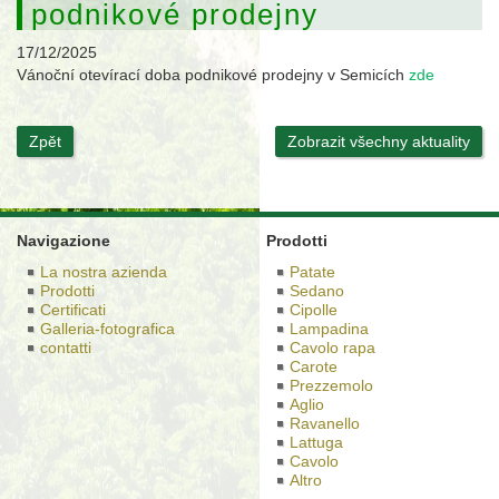
podnikové prodejny
17/12/2025
Vánoční otevírací doba podnikové prodejny v Semicích
zde
Zpět
Zobrazit všechny aktuality
Navigazione
Prodotti
La nostra azienda
Patate
Prodotti
Sedano
Certificati
Cipolle
Galleria-fotografica
Lampadina
contatti
Cavolo rapa
Carote
Prezzemolo
Aglio
Ravanello
Lattuga
Cavolo
Altro