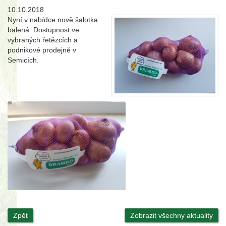
10.10.2018
Nyní v nabídce nově šalotka
balená. Dostupnost ve
vybraných řetězcích a
podnikové prodejně v
Semicích.
Zpět
Zobrazit všechny aktuality