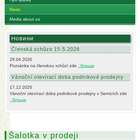
News
Media about us
Новини
Členská schůze 15.5.2026
29.04.2026
Pozvánka na členskou schůzí zde
..більше
Vánoční otevírací doba podnikové prodejny
17.12.2025
Vánoční otevírací doba podnikové prodejny v Semicích zde
..більше
Šalotka v prodeji