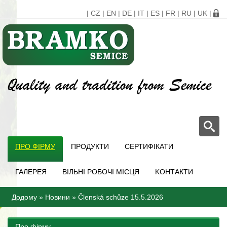
|
CZ
|
EN
|
DE
|
IT
|
ES
|
FR
|
RU
|
UK
|
ПРО ФІРМУ
ПРОДУКТИ
СЕРТИФІКАТИ
ГАЛЕРЕЯ
ВІЛЬНІ РОБОЧІ МІСЦЯ
KОНТАКТИ
Додому
»
Новини
»
Členská schůze 15.5.2026
Про фірму