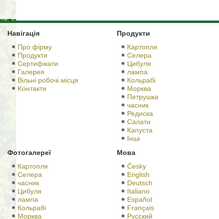
Навігація
Продукти
Про фірму
Картопля
Продукти
Селера
Сертифікати
Цибуля
Галерея
лампа
Вільні робочі місця
Кольрабі
Kонтакти
Морква
Петрушка
часник
Редиска
Салати
Капуста
Іншi
Фотогалереї
Мова
Картопля
Česky
Селера
English
часник
Deutsch
Цибуля
Italiano
лампа
Español
Кольрабі
Français
Морква
Русский