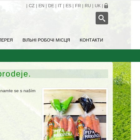
|
CZ
|
EN
|
DE
|
IT
|
ES
|
FR
|
RU
|
UK
|
ЛЕРЕЯ
ВІЛЬНІ РОБОЧІ МІСЦЯ
KОНТАКТИ
prodeje.
znamte se s naším