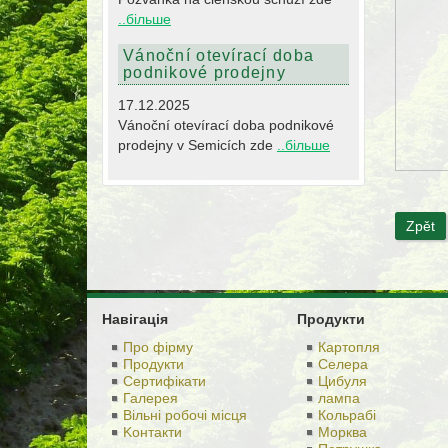
..більше
Vánoční otevírací doba
podnikové prodejny
17.12.2025
Vánoční otevírací doba podnikové
prodejny v Semicích zde
..більше
Zpět
Навігація
Продукти
Про фірму
Картопля
Продукти
Селера
Сертифікати
Цибуля
Галерея
лампа
Вільні робочі місця
Кольрабі
Kонтакти
Морква