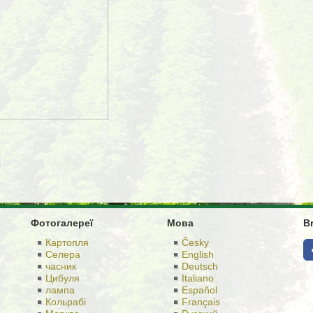
Фотогалереї
Мова
B
Картопля
Česky
Селера
English
часник
Deutsch
Цибуля
Italiano
лампа
Español
Кольрабі
Français