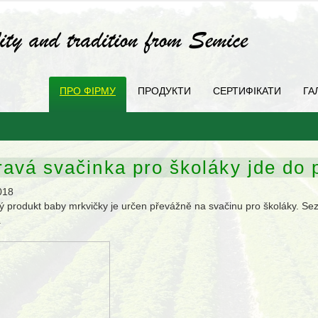
ПРО ФІРМУ
ПРОДУКТИ
СЕРТИФІКАТИ
ГА
ravá svačinka pro školáky jde do 
018
 produkt baby mrkvičky je určen převážně na svačinu pro školáky. Se
.