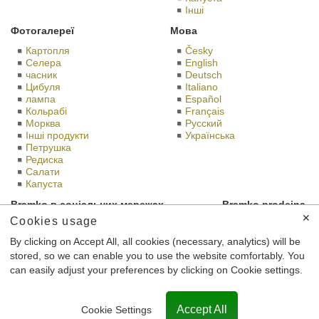
Іншi
Фотогалереї
Мова
Картопля
Česky
Селера
English
часник
Deutsch
Цибуля
Italiano
лампа
Español
Кольрабі
Français
Морква
Русский
Iнші продукти
Українська
Петрушка
Редиска
Салати
Капуста
Bramko в соціальних мережах
Bramko prodejna
✕
Cookies usage
By clicking on Accept All, all cookies (necessary, analytics) will be
stored, so we can enable you to use the website comfortably. You
Це сайт BRAMKO Ltd., зі штаб-квартирою Semice 196 Semice
can easily adjust your preferences by clicking on Cookie settings.
289 17, ідентифікаційний номер: 26185610,
зареєстрований у торговому реєстрі Міського суду в Празі,
номер справи З 56,901th.
Accept All
Cookie Settings