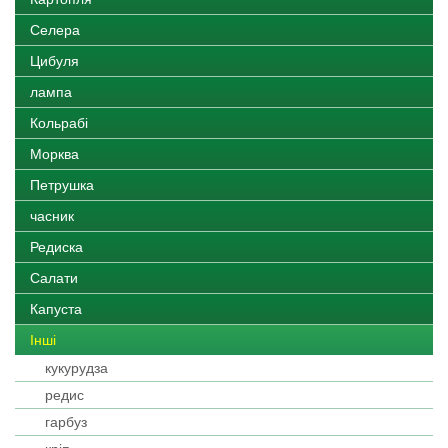
Селера
Цибуля
лампа
Кольрабі
Морква
Петрушка
часник
Редиска
Салати
Капуста
Іншi
кукурудза
редис
гарбуз