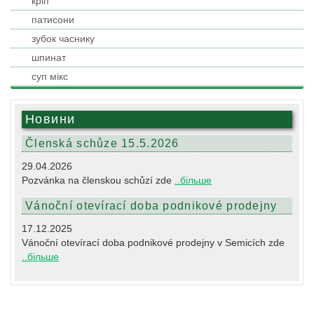
кріп
патисони
зубок часнику
шпинат
суп мікс
Новини
Členská schůze 15.5.2026
29.04.2026
Pozvánka na členskou schůzí zde
..більше
Vánoční otevírací doba podnikové prodejny
17.12.2025
Vánoční otevírací doba podnikové prodejny v Semicích zde
..більше