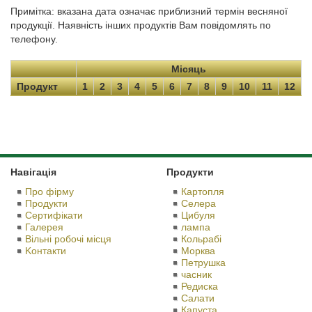
Примітка: вказана дата означає приблизний термін весняної
продукції. Наявність інших продуктів Вам повідомлять по
телефону.
Місяць
Продукт
1
2
3
4
5
6
7
8
9
10
11
12
Навігація
Продукти
Про фірму
Картопля
Продукти
Селера
Сертифікати
Цибуля
Галерея
лампа
Вільні робочі місця
Кольрабі
Kонтакти
Морква
Петрушка
часник
Редиска
Салати
Капуста