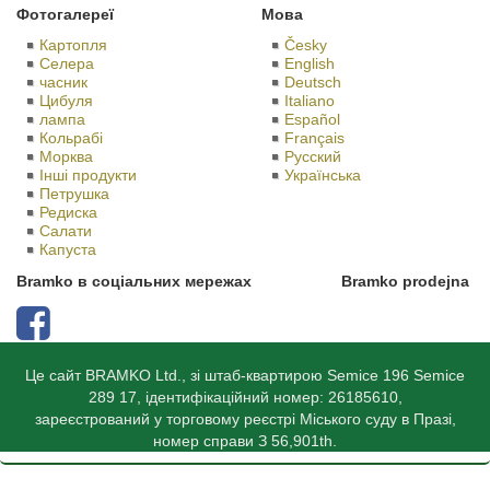
Фотогалереї
Мова
Картопля
Česky
Селера
English
часник
Deutsch
Цибуля
Italiano
лампа
Español
Кольрабі
Français
Морква
Русский
Iнші продукти
Українська
Петрушка
Редиска
Салати
Капуста
Bramko в соціальних мережах
Bramko prodejna
Це сайт BRAMKO Ltd., зі штаб-квартирою Semice 196 Semice
289 17, ідентифікаційний номер: 26185610,
зареєстрований у торговому реєстрі Міського суду в Празі,
номер справи З 56,901th.