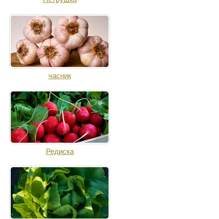
часник
Редиска