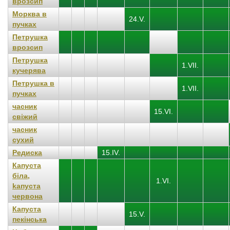
врозсип
Морква в
24.V.
пучках
Петрушка
врозсип
Петрушка
1.VII.
кучерява
Петрушка в
1.VII.
пучках
часник
15.VI.
свіжий
часник
сухий
Редиска
15.IV.
Капуста
біла,
1.VI.
kапуста
червона
Капуста
15.V.
пекінська