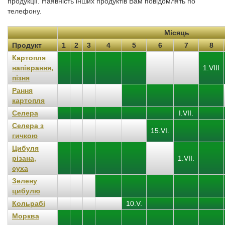
продукції. Наявність інших продуктів Вам повідомлять по
телефону.
Місяць
Продукт
1
2
3
4
5
6
7
8
Картопля
напіврання,
1.VIII
пізня
Рання
картопля
Селера
I.VII.
Селера з
15.VI.
гичкою
Цибуля
різана,
1.VII.
суха
Зелену
цибулю
Кольрабі
10.V.
Морква