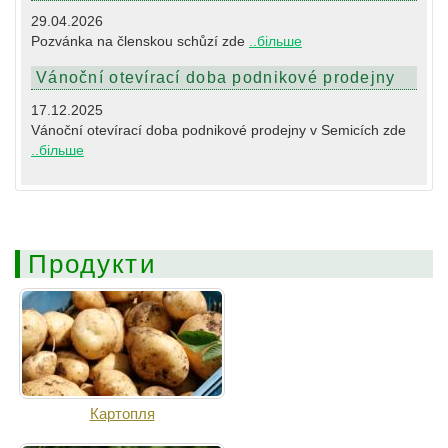
29.04.2026
Pozvánka na členskou schůzí zde
..більше
Vánoční otevírací doba podnikové prodejny
17.12.2025
Vánoční otevírací doba podnikové prodejny v Semicích zde
..більше
Продукти
Картопля