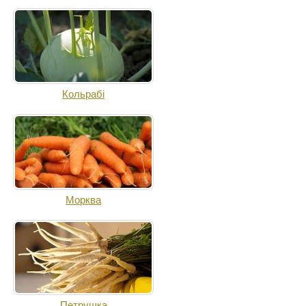
Кольрабі
Морква
Петрушка