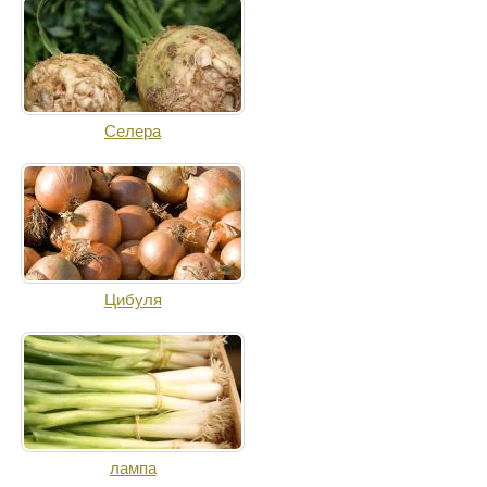
Селера
Цибуля
лампа