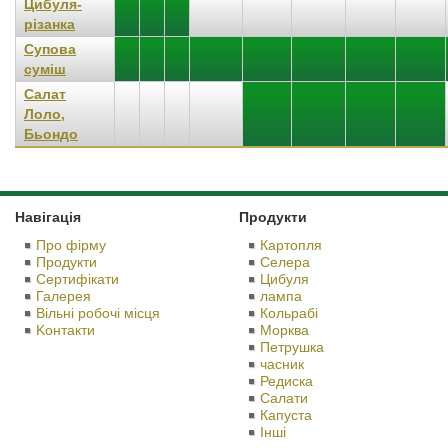
Цибуля-
різанка
Супова
суміш
Салат
Лоло,
Бьондо
Навігація
Продукти
Про фірму
Картопля
Продукти
Селера
Сертифікати
Цибуля
Галерея
лампа
Вільні робочі місця
Кольрабі
Kонтакти
Морква
Петрушка
часник
Редиска
Салати
Капуста
Іншi