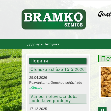
Додому
»
Петрушка
Пе
Новини
Členská schůze 15.5.2026
29.04.2026
Pozvánka na členskou schůzí zde
..більше
Vánoční otevírací doba
podnikové prodejny
17.12.2025