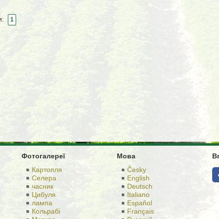
и:
1
Фотогалереї
Мова
B
Картопля
Česky
Селера
English
часник
Deutsch
Цибуля
Italiano
лампа
Español
Кольрабі
Français