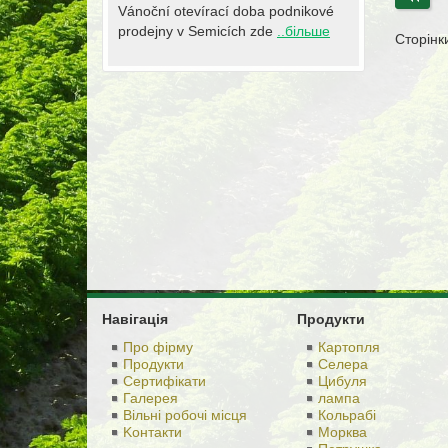
Vánoční otevírací doba podnikové
prodejny v Semicích zde
..більше
Сторінк
Навігація
Продукти
Про фірму
Картопля
Продукти
Селера
Сертифікати
Цибуля
Галерея
лампа
Вільні робочі місця
Кольрабі
Kонтакти
Морква