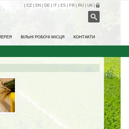
|
CZ
|
EN
|
DE
|
IT
|
ES
|
FR
|
RU
|
UK
|
ЛЕРЕЯ
ВІЛЬНІ РОБОЧІ МІСЦЯ
KОНТАКТИ