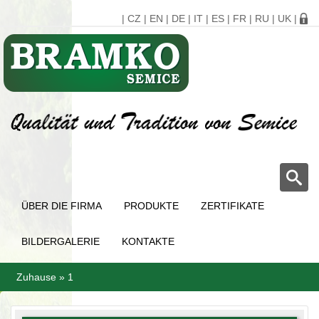
|
CZ
|
EN
|
DE
|
IT
|
ES
|
FR
|
RU
|
UK
|
ÜBER DIE FIRMA
PRODUKTE
ZERTIFIKATE
BILDERGALERIE
KONTAKTE
Zuhause
»
1