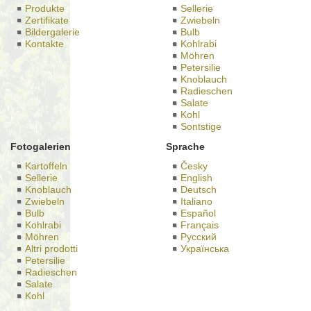
Produkte
Sellerie
Zertifikate
Zwiebeln
Bildergalerie
Bulb
Kontakte
Kohlrabi
Möhren
Petersilie
Knoblauch
Radieschen
Salate
Kohl
Sontstige
Fotogalerien
Sprache
Kartoffeln
Česky
Sellerie
English
Knoblauch
Deutsch
Zwiebeln
Italiano
Bulb
Español
Kohlrabi
Français
Möhren
Русский
Altri prodotti
Українська
Petersilie
Radieschen
Salate
Kohl