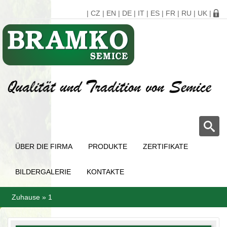
|
CZ
|
EN
|
DE
|
IT
|
ES
|
FR
|
RU
|
UK
|
ÜBER DIE FIRMA
PRODUKTE
ZERTIFIKATE
BILDERGALERIE
KONTAKTE
Zuhause
»
1