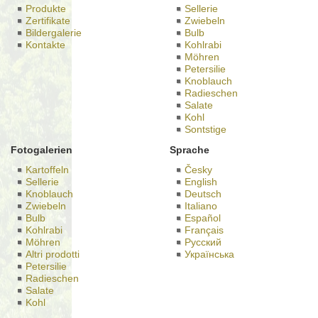
Produkte
Sellerie
Zertifikate
Zwiebeln
Bildergalerie
Bulb
Kontakte
Kohlrabi
Möhren
Petersilie
Knoblauch
Radieschen
Salate
Kohl
Sontstige
Fotogalerien
Sprache
Kartoffeln
Česky
Sellerie
English
Knoblauch
Deutsch
Zwiebeln
Italiano
Bulb
Español
Kohlrabi
Français
Möhren
Русский
Altri prodotti
Українська
Petersilie
Radieschen
Salate
Kohl