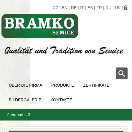
|
CZ
|
EN
|
DE
|
IT
|
ES
|
FR
|
RU
|
UK
|
ÜBER DIE FIRMA
PRODUKTE
ZERTIFIKATE
BILDERGALERIE
KONTAKTE
Zuhause
»
3