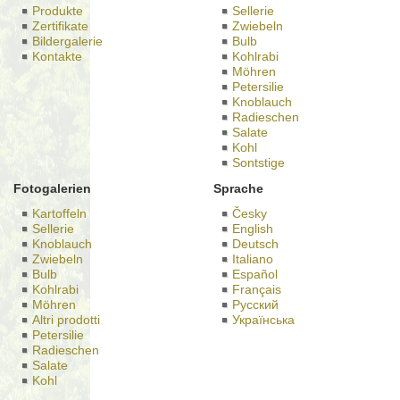
Produkte
Sellerie
Zertifikate
Zwiebeln
Bildergalerie
Bulb
Kontakte
Kohlrabi
Möhren
Petersilie
Knoblauch
Radieschen
Salate
Kohl
Sontstige
Fotogalerien
Sprache
Kartoffeln
Česky
Sellerie
English
Knoblauch
Deutsch
Zwiebeln
Italiano
Bulb
Español
Kohlrabi
Français
Möhren
Русский
Altri prodotti
Українська
Petersilie
Radieschen
Salate
Kohl