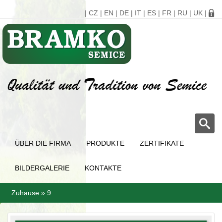
|
CZ
|
EN
|
DE
|
IT
|
ES
|
FR
|
RU
|
UK
|
ÜBER DIE FIRMA
PRODUKTE
ZERTIFIKATE
BILDERGALERIE
KONTAKTE
Zuhause
»
9