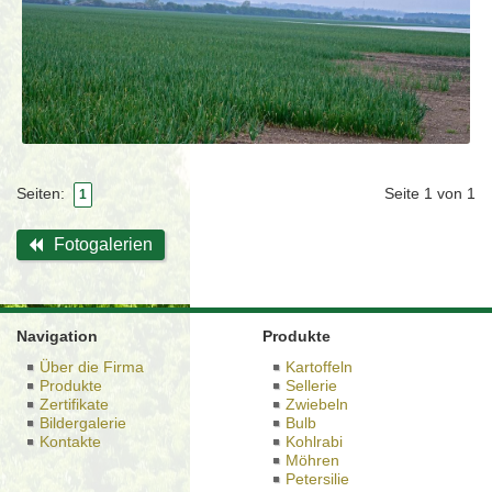
Seite 1 von 1
Seiten:
1
Fotogalerien
Navigation
Produkte
Über die Firma
Kartoffeln
Produkte
Sellerie
Zertifikate
Zwiebeln
Bildergalerie
Bulb
Kontakte
Kohlrabi
Möhren
Petersilie