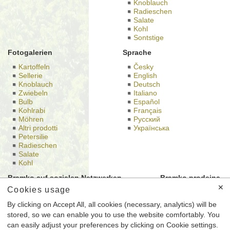
Knoblauch
Radieschen
Salate
Kohl
Sontstige
Fotogalerien
Sprache
Kartoffeln
Česky
Sellerie
English
Knoblauch
Deutsch
Zwiebeln
Italiano
Bulb
Español
Kohlrabi
Français
Möhren
Русский
Altri prodotti
Українська
Petersilie
Radieschen
Salate
Kohl
Bramko auf sozialen Netzwerken
Bramko prodejna
✕
Cookies usage
By clicking on Accept All, all cookies (necessary, analytics) will be
stored, so we can enable you to use the website comfortably. You
Dies ist die Website von BRAMKO Ltd, mit Sitz Semice 196
can easily adjust your preferences by clicking on Cookie settings.