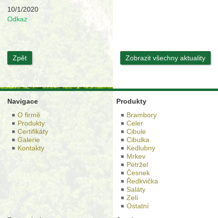
10/1/2020
Odkaz
Zpět
Zobrazit všechny aktuality
Navigace
Produkty
O firmě
Brambory
Produkty
Celer
Certifikáty
Cibule
Galerie
Cibulka
Kontakty
Kedlubny
Mrkev
Petržel
Česnek
Ředkvička
Saláty
Zelí
Ostatní