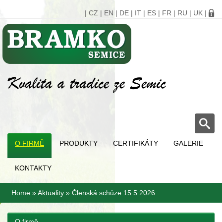
|
CZ
|
EN
|
DE
|
IT
|
ES
|
FR
|
RU
|
UK
|
O FIRMĚ
PRODUKTY
CERTIFIKÁTY
GALERIE
KONTAKTY
Home
»
Aktuality
»
Členská schůze 15.5.2026
O firmě