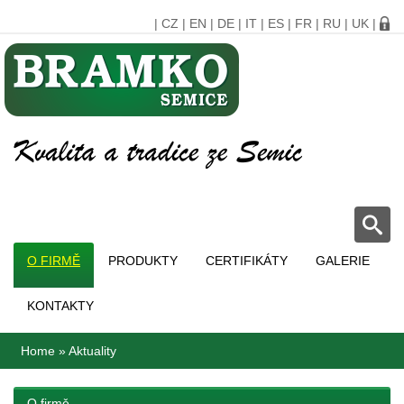
|
CZ
|
EN
|
DE
|
IT
|
ES
|
FR
|
RU
|
UK
|
O FIRMĚ
PRODUKTY
CERTIFIKÁTY
GALERIE
KONTAKTY
Home
»
Aktuality
O firmě