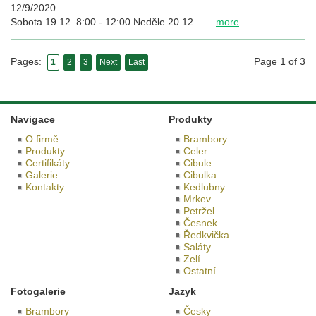
12/9/2020
Sobota 19.12. 8:00 - 12:00 Neděle 20.12. ... ..
more
Page 1 of 3
Pages:
1
2
3
Next
Last
Navigace
Produkty
O firmě
Brambory
Produkty
Celer
Certifikáty
Cibule
Galerie
Cibulka
Kontakty
Kedlubny
Mrkev
Petržel
Česnek
Ředkvička
Saláty
Zelí
Ostatní
Fotogalerie
Jazyk
Brambory
Česky