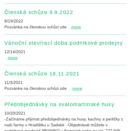
Členská schůze 9.9.2022
8/19/2022
Pozvánka na členskou schůzi zde ..
more
Vánoční otevírací doba podnikové prodejny
12/14/2021
..
more
Členská schůze 18.11.2021
11/3/2021
Pozvánka na členskou schůzi zde . ..
more
Předobjednávky na svatomartinské husy
10/20/2021
-Začínáme přijímat předobjednávky na husy, kachny a perličky z
naší farmy v Hradištku u Sadské. -Objednávat můžete v
podnikové prodejně BRAMKO v Semicích nebo na tel: 727 945