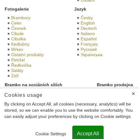
Ostatní
Fotogalerie
Jazyk
Brambory
Česky
Celer
English
Česnek
Deutsch
Cibule
Italiano
Cibulka
Español
Kedlubny
Français
Mrkev
Русский
Ostatní produkty
Українська
Petržel
Ředkvička
Saláty
Zelí
Bramko na sociáních sítích
Bramko prodejna
✕
Cookies usage
By clicking on Accept All, all cookies (necessary, analytics) will be
stored, so we can enable you to use the website comfortably. You
Toto jsou internetové stránky společnosti Družstvo BRAMKO CZ
can easily adjust your preferences by clicking on Cookie settings.
se sídlem Semice 43, 289 17 Semice, IČ: 27592413,
zapsané v obchodním rejstříku vedeném Městským soudem v
Praze, spisová značka Dr 6541.
Accept All
Cookie Settings