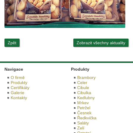
Zpět
Zobrazit všechny aktuality
Navigace
Produkty
O firmě
Brambory
Produkty
Celer
Certifikáty
Cibule
Galerie
Cibulka
Kontakty
Kedlubny
Mrkev
Petržel
Česnek
Ředkvička
Saláty
Zelí