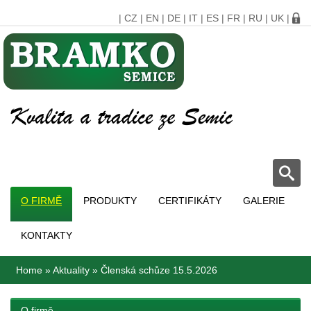
|
CZ
|
EN
|
DE
|
IT
|
ES
|
FR
|
RU
|
UK
|
O FIRMĚ
PRODUKTY
CERTIFIKÁTY
GALERIE
KONTAKTY
Home
»
Aktuality
»
Členská schůze 15.5.2026
O firmě