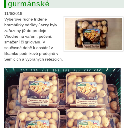
gurmánské
11/6/2018
Výběrové ručně tříděné
brambůrky odrůdy Jazzy byly
zařazeny již do prodeje.
Vhodné na vaření, pečení,
smažení či grilování. V
současné době k dostání v
Bramko podnikové prodejně v
Semicích a vybraných řetězcích.