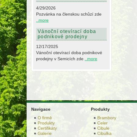
4/29/2026
Pozvánka na členskou schůzí zde
..more
Vánoční otevírací doba
podnikové prodejny
12/17/2025
Vánoční otevírací doba podnikové
prodejny v Semicích zde
..more
Navigace
Produkty
O firmě
Brambory
Produkty
Celer
Certifikáty
Cibule
Galerie
Cibulka