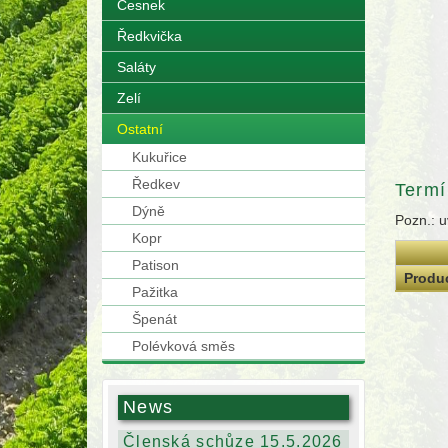
Česnek
Ředkvička
Saláty
Zelí
Ostatní
Kukuřice
Ředkev
Termí
Dýně
Pozn.: u
Kopr
Patison
Produ
Pažitka
Špenát
Polévková směs
News
Členská schůze 15.5.2026