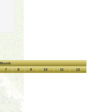
Month
7
8
9
10
11
12