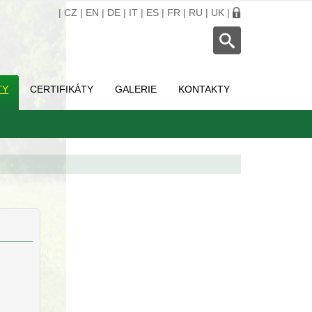
|
CZ
|
EN
|
DE
|
IT
|
ES
|
FR
|
RU
|
UK
|
TY
CERTIFIKÁTY
GALERIE
KONTAKTY