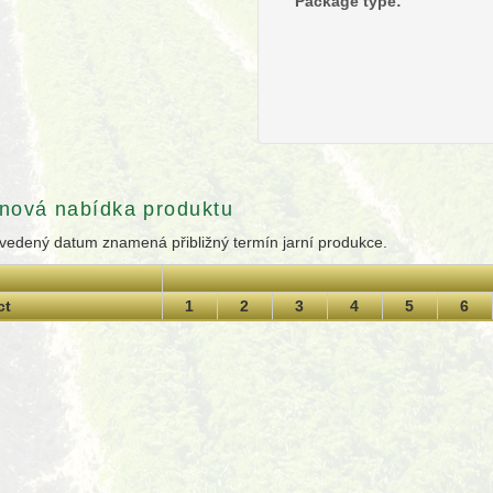
Package type:
nová nabídka produktu
vedený datum znamená přibližný termín jarní produkce.
ct
1
2
3
4
5
6