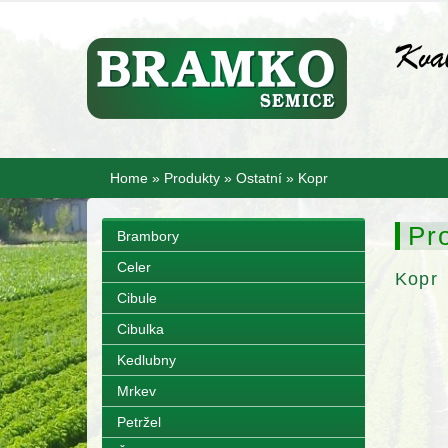
Home
»
Produkty
»
Ostatní
»
Kopr
Pr
Brambory
Celer
Kopr
Cibule
Cibulka
Kedlubny
Mrkev
Petržel