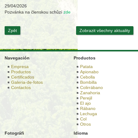
29/04/2026
Pozvánka na členskou schůzí
zde
Zpět
Zobrazit všechny aktuality
Navegación
Productos
Empresa
Patata
Productos
Apionabo
Certificados
Cebolla
Galeria-de-fotos
Bombilla
Contactos
Colirrábano
Zanahoria
Perejil
El ajo
Rábano
Lechuga
Col
Otros
Fotográfi
Idioma