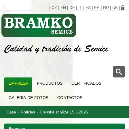
|
CZ
|
EN
|
DE
|
IT
|
ES
|
FR
|
RU
|
UK
|
EMPRESA
PRODUCTOS
CERTIFICADOS
GALERIA-DE-FOTOS
CONTACTOS
Casa
»
Noticias
»
Členská schůze 15.5.2026
Empresa