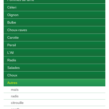
Céleri
Oignon
Bulbe
Choux-raves
Carotte
Persil
L'Ail
Radis
Salades
Choux
Autres
maïs
radis
citrouille