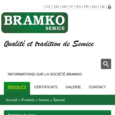
|
CZ
|
EN
|
DE
|
IT
|
ES
|
FR
|
RU
|
UK
|
INFORMATIONS SUR LA SOCIÉTÉ BRAMKO
PRODUITS
CERTIFICATS
GALERIE
CONTACT
Accueil
»
Produits
»
Autres
»
Špenát
Pommes de terre