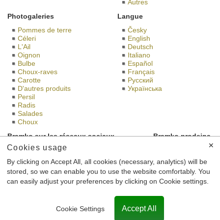
Autres
Photogaleries
Langue
Pommes de terre
Česky
Céleri
English
L'Ail
Deutsch
Oignon
Italiano
Bulbe
Español
Choux-raves
Français
Carotte
Русский
D'autres produits
Українська
Persil
Radis
Salades
Choux
Bramko sur les réseaux sociaux
Bramko prodejna
✕
Cookies usage
By clicking on Accept All, all cookies (necessary, analytics) will be
stored, so we can enable you to use the website comfortably. You
Ceci est le site de BRAMKO Ltd., dont le siège Semice 196
can easily adjust your preferences by clicking on Cookie settings.
Semice 289 17, Numéro d'identification: 26185610,
enregistrée au registre du commerce tenu par le Tribunal
municipal de Prague, le nombre de cas C 56901e .
Accept All
Cookie Settings