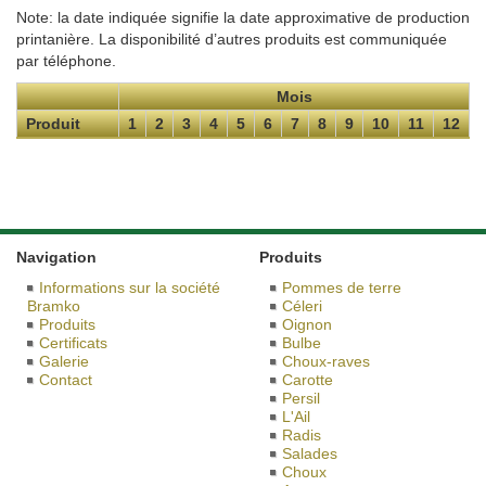
Note: la date indiquée signifie la date approximative de production
printanière. La disponibilité d’autres produits est communiquée
par téléphone.
Mois
Produit
1
2
3
4
5
6
7
8
9
10
11
12
Navigation
Produits
Informations sur la société
Pommes de terre
Bramko
Céleri
Produits
Oignon
Certificats
Bulbe
Galerie
Choux-raves
Contact
Carotte
Persil
L'Ail
Radis
Salades
Choux