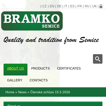
|
CZ
|
EN
|
DE
|
IT
|
ES
|
FR
|
RU
|
UK
|
ABOUT US
PRODUCTS
CERTIFICATES
GALLERY
CONTACTS
Home
»
News
»
Členská schůze 15.5.2026
About us