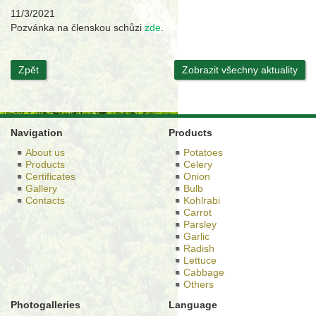
11/3/2021
Pozvánka na členskou schůzi
zde
.
Zpět
Zobrazit všechny aktuality
Navigation
Products
About us
Potatoes
Products
Celery
Certificates
Onion
Gallery
Bulb
Contacts
Kohlrabi
Carrot
Parsley
Garlic
Radish
Lettuce
Cabbage
Others
Photogalleries
Language