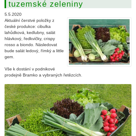
tuzemské zeleniny
5.5.2020
Aktuální čerstvé položky z
české produkce: cibulka
lahůdková, kedlubny, salát
hlávkový, ředkvičky, crispy
rosso a biondo. Následovat
bude salát ledový, římký a little
gem.
Vše k dostání v podnikové
prodejně Bramko a vybraných řetězcích.