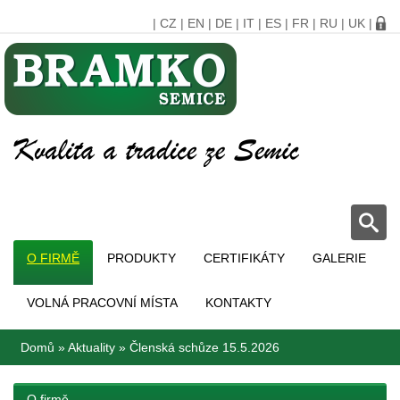
|
CZ
|
EN
|
DE
|
IT
|
ES
|
FR
|
RU
|
UK
|
O FIRMĚ
PRODUKTY
CERTIFIKÁTY
GALERIE
VOLNÁ PRACOVNÍ MÍSTA
KONTAKTY
Domů
»
Aktuality
»
Členská schůze 15.5.2026
O firmě