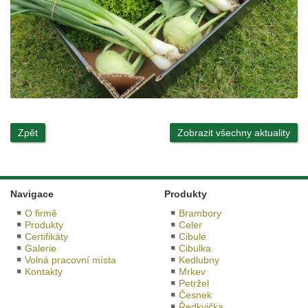
Zpět
Zobrazit všechny aktuality
Navigace
Produkty
O firmě
Brambory
Produkty
Celer
Certifikáty
Cibule
Galerie
Cibulka
Volná pracovní místa
Kedlubny
Kontakty
Mrkev
Petržel
Česnek
Ředkvička