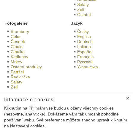
Saláty
Zelí
Ostatní
Fotogalerie
Jazyk
Brambory
Česky
Celer
English
Česnek
Deutsch
Cibule
Italiano
Cibulka
Español
Kedlubny
Français
Mrkev
Русский
Ostatní produkty
Українська
Petržel
Ředkvička
Saláty
Zelí
Bramko na sociáních sítích
Bramko prodejna
✕
Informace o cookies
Kliknutím na Přijímám vše budou uloženy všechny cookies
(nezbytné, analytické). Dokážeme vám tak umožnit pohodlné
používání webu. Své preference můžete snadno upravit kliknutím
Toto jsou internetové stránky společnosti Družstvo BRAMKO CZ
na Nastavení cookies.
se sídlem Semice 43, 289 17 Semice, IČ: 27592413,