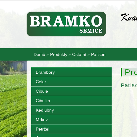
Domů
»
Produkty
»
Ostatní
»
Patison
Pr
Brambory
Celer
Patis
Cibule
Cibulka
Kedlubny
Mrkev
Petržel