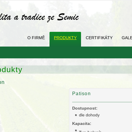
O FIRMĚ
PRODUKTY
CERTIFIKÁTY
GALE
odukty
on
Patison
Dostupnost:
dle dohody
Kapacita: