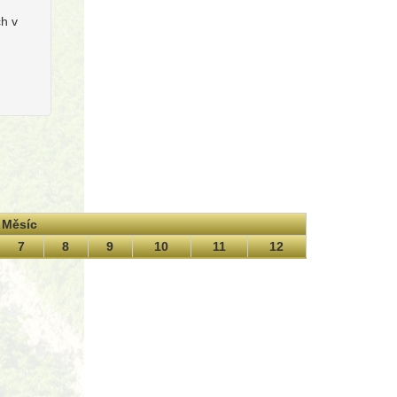
ch v
Měsíc
7
8
9
10
11
12