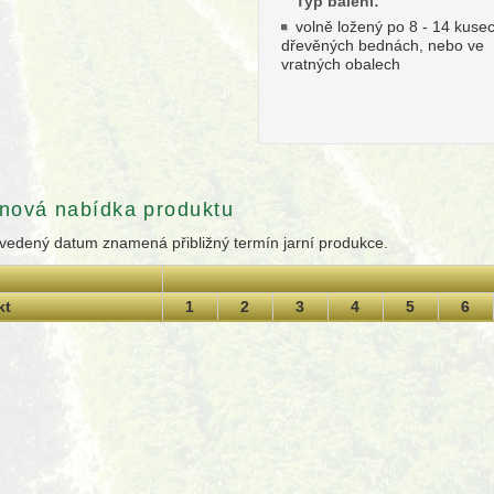
Typ balení:
volně ložený po 8 - 14 kuse
dřevěných bednách, nebo ve
vratných obalech
nová nabídka produktu
vedený datum znamená přibližný termín jarní produkce.
kt
1
2
3
4
5
6