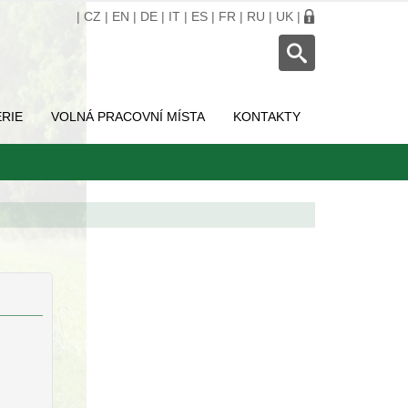
|
CZ
|
EN
|
DE
|
IT
|
ES
|
FR
|
RU
|
UK
|
RIE
VOLNÁ PRACOVNÍ MÍSTA
KONTAKTY