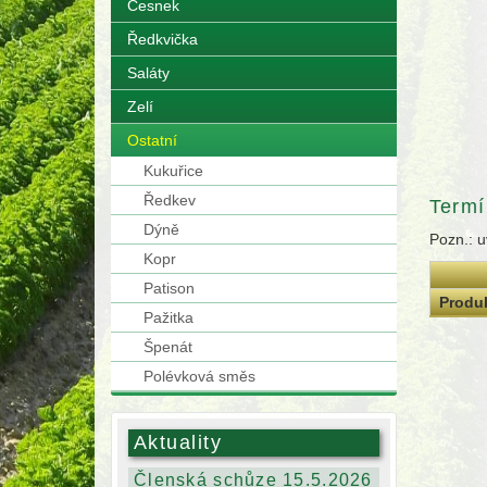
Česnek
Ředkvička
Saláty
Zelí
Ostatní
Kukuřice
Ředkev
Termí
Dýně
Pozn.: u
Kopr
Patison
Produ
Pažitka
Špenát
Polévková směs
Aktuality
Členská schůze 15.5.2026