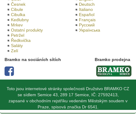
Česnek
Deutsch
Cibule
Italiano
Cibulka
Español
Kedlubny
Français
Mrkev
Русский
Ostatní produkty
Українська
Petržel
Ředkvička
Saláty
Zelí
Bramko na sociáních sítích
Bramko prodejna
Toto jsou internetové stránky společnosti Družstvo BRAMKO CZ
se sídlem Semice 43, 289 17 Semice, IČ: 27592413,
zapsané v obchodním rejstříku vedeném Městským soudem v
Praze, spisová značka Dr 6541.