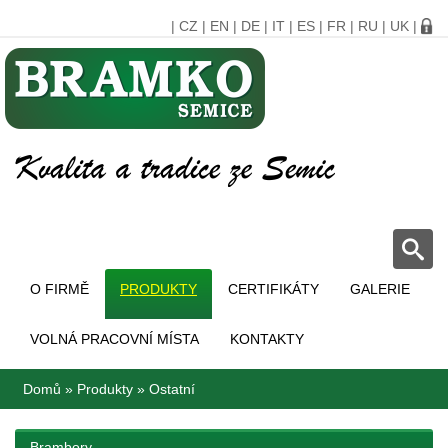
|
CZ
|
EN
|
DE
|
IT
|
ES
|
FR
|
RU
|
UK
|
O FIRMĚ
PRODUKTY
CERTIFIKÁTY
GALERIE
VOLNÁ PRACOVNÍ MÍSTA
KONTAKTY
Domů
»
Produkty
»
Ostatní
Brambory