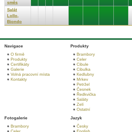
směs
Salát
Lollo,
Biondo
Navigace
Produkty
O firmě
Brambory
Produkty
Celer
Certifikáty
Cibule
Galerie
Cibulka
Volná pracovní místa
Kedlubny
Kontakty
Mrkev
Petržel
Česnek
Ředkvička
Saláty
Zelí
Ostatní
Fotogalerie
Jazyk
Brambory
Česky
Celer
English