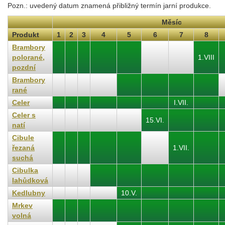
Pozn.: uvedený datum znamená přibližný termín jarní produkce.
Měsíc
Produkt
1
2
3
4
5
6
7
8
Brambory
polorané,
1.VIII
pozdní
Brambory
rané
Celer
I.VII.
Celer s
15.VI.
natí
Cibule
řezaná
1.VII.
suchá
Cibulka
lahůdková
Kedlubny
10.V.
Mrkev
volná