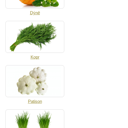
Dýně
Kopr
Patison