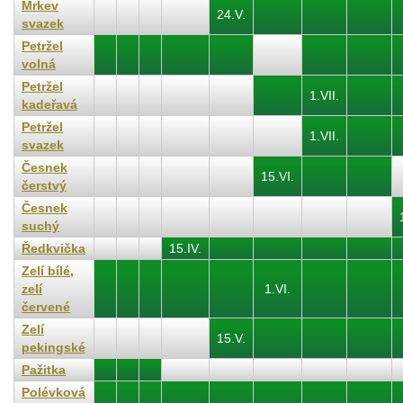
Mrkev
24.V.
svazek
Petržel
volná
Petržel
1.VII.
kadeřavá
Petržel
1.VII.
svazek
Česnek
15.VI.
čerstvý
Česnek
suchý
Ředkvička
15.IV.
Zelí bílé,
zelí
1.VI.
červené
Zelí
15.V.
pekingské
Pažitka
Polévková