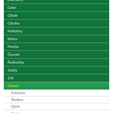
Celer
Cibule
Cibulka
Kedlubny
Mrkev
Petržel
Česnek
Ředkvička
Saláty
Zelí
Ostatní
Kukuřice
Ředkev
Dýně