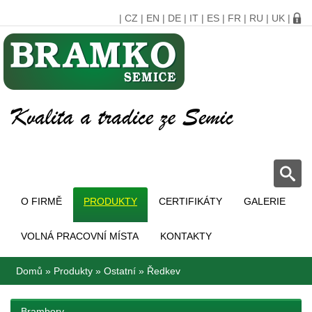
|
CZ
|
EN
|
DE
|
IT
|
ES
|
FR
|
RU
|
UK
|
O FIRMĚ
PRODUKTY
CERTIFIKÁTY
GALERIE
VOLNÁ PRACOVNÍ MÍSTA
KONTAKTY
Domů
»
Produkty
»
Ostatní
»
Ředkev
Brambory