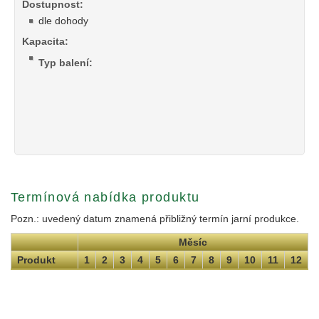
Dostupnost:
dle dohody
Kapacita:
Typ balení:
Termínová nabídka produktu
Pozn.: uvedený datum znamená přibližný termín jarní produkce.
Měsíc
Produkt
1
2
3
4
5
6
7
8
9
10
11
12