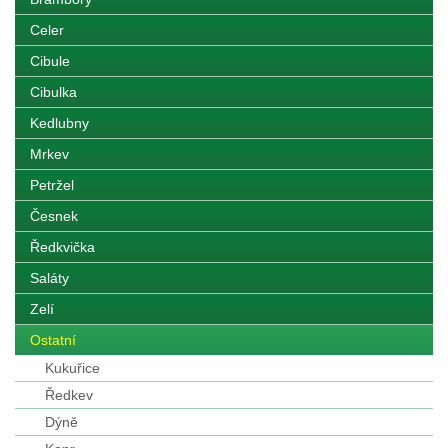
Celer
Cibule
Cibulka
Kedlubny
Mrkev
Petržel
Česnek
Ředkvička
Saláty
Zelí
Ostatní
Kukuřice
Ředkev
Dýně