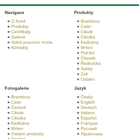
Navigace
Produkty
O firmě
Brambory
Produkty
Celer
Certifikáty
Cibule
Galerie
Cibulka
Volná pracovní místa
Kedlubny
Kontakty
Mrkev
Petržel
Česnek
Ředkvička
Saláty
Zelí
Ostatní
Fotogalerie
Jazyk
Brambory
Česky
Celer
English
Česnek
Deutsch
Cibule
Italiano
Cibulka
Español
Kedlubny
Français
Mrkev
Русский
Ostatní produkty
Українська