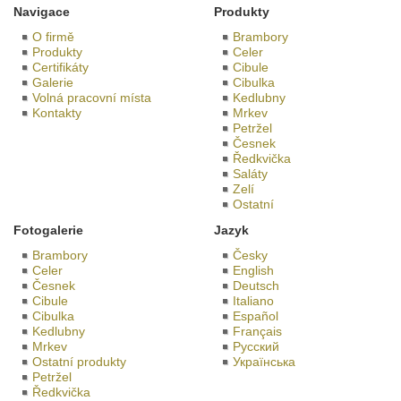
Navigace
Produkty
O firmě
Brambory
Produkty
Celer
Certifikáty
Cibule
Galerie
Cibulka
Volná pracovní místa
Kedlubny
Kontakty
Mrkev
Petržel
Česnek
Ředkvička
Saláty
Zelí
Ostatní
Fotogalerie
Jazyk
Brambory
Česky
Celer
English
Česnek
Deutsch
Cibule
Italiano
Cibulka
Español
Kedlubny
Français
Mrkev
Русский
Ostatní produkty
Українська
Petržel
Ředkvička