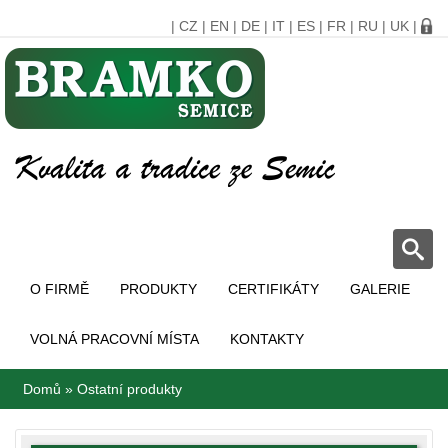
|
CZ
|
EN
|
DE
|
IT
|
ES
|
FR
|
RU
|
UK
|
O FIRMĚ
PRODUKTY
CERTIFIKÁTY
GALERIE
VOLNÁ PRACOVNÍ MÍSTA
KONTAKTY
Domů
»
Ostatní produkty