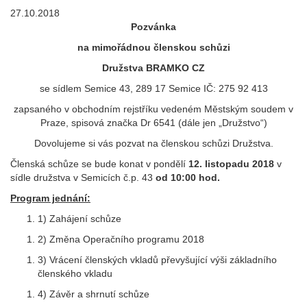
27.10.2018
Pozvánka
na mimořádnou členskou schůzi
Družstva BRAMKO CZ
se sídlem Semice 43, 289 17 Semice IČ: 275 92 413
zapsaného v obchodním rejstříku vedeném Městským soudem v
Praze, spisová značka Dr 6541 (dále jen „Družstvo“)
Dovolujeme si vás pozvat na členskou schůzi Družstva.
Členská schůze se bude konat v pondělí
12. listopadu 2018
v
sídle družstva v Semicích č.p. 43
od 10:00 hod.
Program jednání:
1) Zahájení schůze
2) Změna Operačního programu 2018
3) Vrácení členských vkladů převyšující výši základního
členského vkladu
4) Závěr a shrnutí schůze