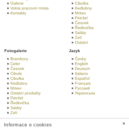
Galerie
Cibulka
Volná pracovní místa
Kedlubny
Kontakty
Mrkev
Petržel
Česnek
Ředkvička
Saláty
Zelí
Ostatní
Fotogalerie
Jazyk
Brambory
Česky
Celer
English
Česnek
Deutsch
Cibule
Italiano
Cibulka
Español
Kedlubny
Français
Mrkev
Русский
Ostatní produkty
Українська
Petržel
Ředkvička
Saláty
Zelí
Bramko na sociáních sítích
Bramko prodejna
✕
Informace o cookies