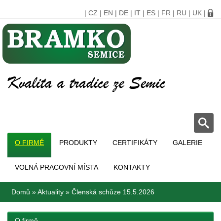
|
CZ
|
EN
|
DE
|
IT
|
ES
|
FR
|
RU
|
UK
|
O FIRMĚ
PRODUKTY
CERTIFIKÁTY
GALERIE
VOLNÁ PRACOVNÍ MÍSTA
KONTAKTY
Domů
»
Aktuality
»
Členská schůze 15.5.2026
O firmě