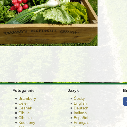
Fotogalerie
Jazyk
B
Brambory
Česky
Celer
English
Česnek
Deutsch
Cibule
Italiano
Cibulka
Español
Kedlubny
Français