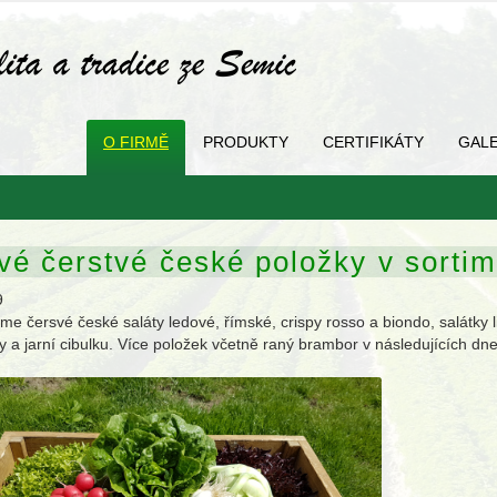
O FIRMĚ
PRODUKTY
CERTIFIKÁTY
GALE
vé čerstvé české položky v sorti
9
zíme čersvé české saláty ledové, římské, crispy rosso a biondo, salátky l
y a jarní cibulku. Více položek včetně raný brambor v následujících dn