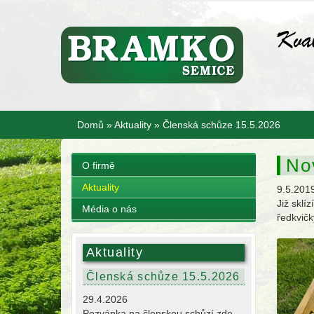
Domů
»
Aktuality
»
Členská schůze 15.5.2026
No
O firmě
Aktuality
9.5.201
Již sklí
Média o nás
ředkvičk
Aktuality
Členská schůze 15.5.2026
29.4.2026
Pozvánka na členskou schůzí zde