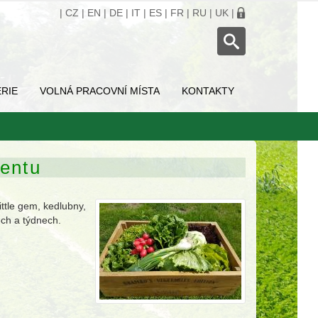
|
CZ
|
EN
|
DE
|
IT
|
ES
|
FR
|
RU
|
UK
|
RIE
VOLNÁ PRACOVNÍ MÍSTA
KONTAKTY
mentu
ittle gem, kedlubny,
ech a týdnech.