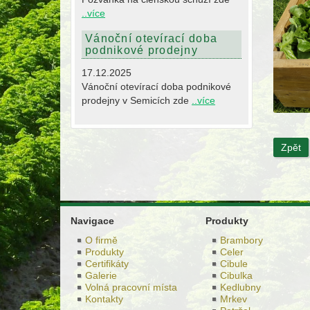
..více
Vánoční otevírací doba
podnikové prodejny
17.12.2025
Vánoční otevírací doba podnikové
prodejny v Semicích zde
..více
Zpět
Navigace
Produkty
O firmě
Brambory
Produkty
Celer
Certifikáty
Cibule
Galerie
Cibulka
Volná pracovní místa
Kedlubny
Kontakty
Mrkev