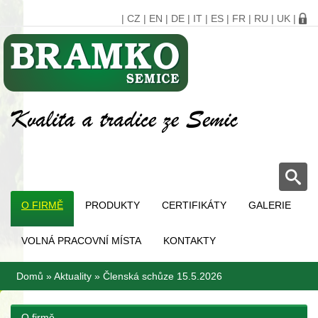
|
CZ
|
EN
|
DE
|
IT
|
ES
|
FR
|
RU
|
UK
|
O FIRMĚ
PRODUKTY
CERTIFIKÁTY
GALERIE
VOLNÁ PRACOVNÍ MÍSTA
KONTAKTY
Domů
»
Aktuality
»
Členská schůze 15.5.2026
O firmě