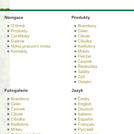
Navigace
Produkty
O firmě
Brambory
Produkty
Celer
Certifikáty
Cibule
Galerie
Cibulka
Volná pracovní místa
Kedlubny
Kontakty
Mrkev
Petržel
Česnek
Ředkvička
Saláty
Zelí
Ostatní
Fotogalerie
Jazyk
Brambory
Česky
Celer
English
Česnek
Deutsch
Cibule
Italiano
Cibulka
Español
Kedlubny
Français
Mrkev
Русский