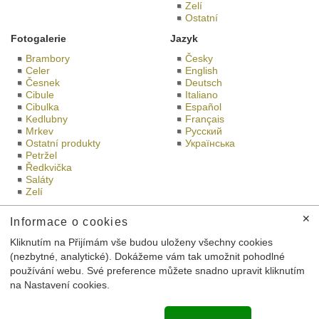
Zelí
Ostatní
Fotogalerie
Jazyk
Brambory
Česky
Celer
English
Česnek
Deutsch
Cibule
Italiano
Cibulka
Español
Kedlubny
Français
Mrkev
Русский
Ostatní produkty
Українська
Petržel
Ředkvička
Saláty
Zelí
Bramko na sociáních sítích
Bramko prodejna
✕
Informace o cookies
Kliknutím na Přijímám vše budou uloženy všechny cookies
(nezbytné, analytické). Dokážeme vám tak umožnit pohodlné
používání webu. Své preference můžete snadno upravit kliknutím
Toto jsou internetové stránky společnosti Družstvo BRAMKO CZ
na Nastavení cookies.
se sídlem Semice 43, 289 17 Semice, IČ: 27592413,
zapsané v obchodním rejstříku vedeném Městským soudem v