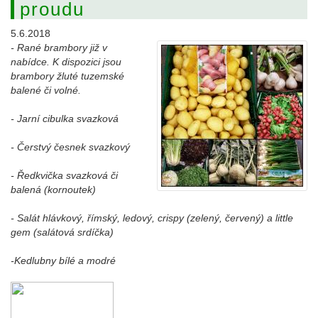
proudu
5.6.2018
- Rané brambory již v
nabídce. K dispozici jsou
brambory žluté tuzemské
balené či volné.
- Jarní cibulka svazková
- Čerstvý česnek svazkový
- Ředkvička svazková či
balená (kornoutek)
- Salát hlávkový, římský, ledový, crispy (zelený, červený) a little
gem (salátová srdíčka)
-Kedlubny bílé a modré