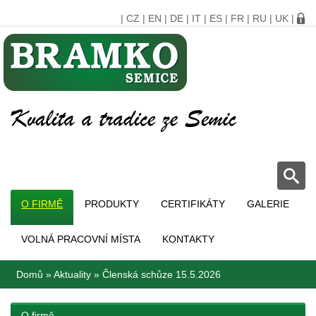
|
CZ
|
EN
|
DE
|
IT
|
ES
|
FR
|
RU
|
UK
|
O FIRMĚ
PRODUKTY
CERTIFIKÁTY
GALERIE
VOLNÁ PRACOVNÍ MÍSTA
KONTAKTY
Domů
»
Aktuality
»
Členská schůze 15.5.2026
O firmě