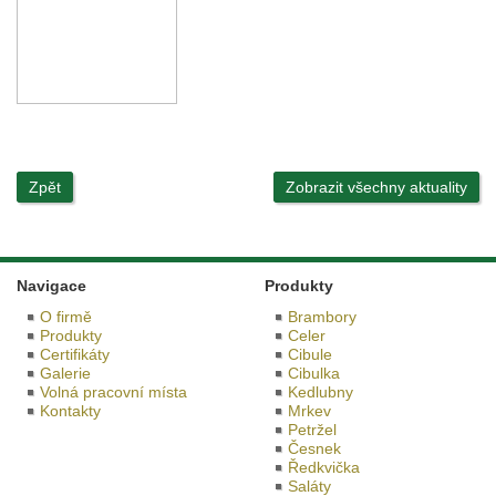
Zpět
Zobrazit všechny aktuality
Navigace
Produkty
O firmě
Brambory
Produkty
Celer
Certifikáty
Cibule
Galerie
Cibulka
Volná pracovní místa
Kedlubny
Kontakty
Mrkev
Petržel
Česnek
Ředkvička
Saláty