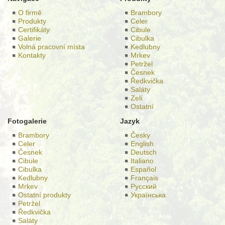
O firmě
Brambory
Produkty
Celer
Certifikáty
Cibule
Galerie
Cibulka
Volná pracovní místa
Kedlubny
Kontakty
Mrkev
Petržel
Česnek
Ředkvička
Saláty
Zelí
Ostatní
Fotogalerie
Jazyk
Brambory
Česky
Celer
English
Česnek
Deutsch
Cibule
Italiano
Cibulka
Español
Kedlubny
Français
Mrkev
Русский
Ostatní produkty
Українська
Petržel
Ředkvička
Saláty