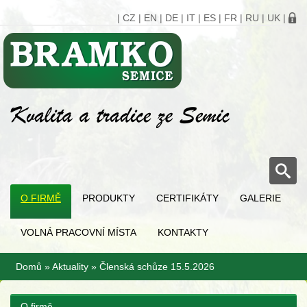
|
CZ
|
EN
|
DE
|
IT
|
ES
|
FR
|
RU
|
UK
|
O FIRMĚ
PRODUKTY
CERTIFIKÁTY
GALERIE
VOLNÁ PRACOVNÍ MÍSTA
KONTAKTY
Domů
»
Aktuality
»
Členská schůze 15.5.2026
O firmě