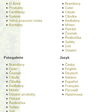
O firmě
Brambory
Produkty
Celer
Certifikáty
Cibule
Galerie
Cibulka
Volná pracovní místa
Kedlubny
Kontakty
Mrkev
Petržel
Česnek
Ředkvička
Saláty
Zelí
Ostatní
Fotogalerie
Jazyk
Brambory
Česky
Celer
English
Česnek
Deutsch
Cibule
Italiano
Cibulka
Español
Kedlubny
Français
Mrkev
Русский
Ostatní produkty
Українська
Petržel
Ředkvička
Saláty
Zelí