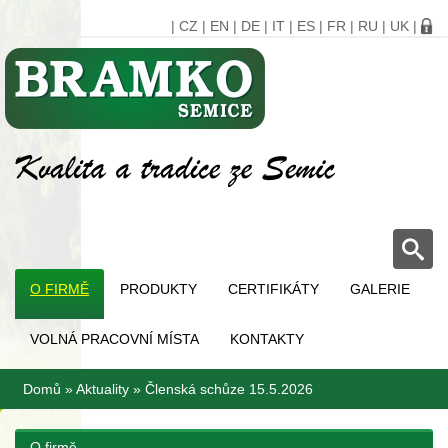
|
CZ
|
EN
|
DE
|
IT
|
ES
|
FR
|
RU
|
UK
|
O FIRMĚ
PRODUKTY
CERTIFIKÁTY
GALERIE
VOLNÁ PRACOVNÍ MÍSTA
KONTAKTY
Domů
»
Aktuality
»
Členská schůze 15.5.2026
O firmě